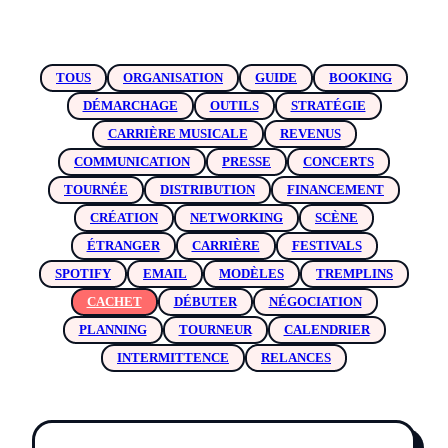
TOUS
ORGANISATION
GUIDE
BOOKING
DÉMARCHAGE
OUTILS
STRATÉGIE
CARRIÈRE MUSICALE
REVENUS
COMMUNICATION
PRESSE
CONCERTS
TOURNÉE
DISTRIBUTION
FINANCEMENT
CRÉATION
NETWORKING
SCÈNE
ÉTRANGER
CARRIÈRE
FESTIVALS
SPOTIFY
EMAIL
MODÈLES
TREMPLINS
CACHET
DÉBUTER
NÉGOCIATION
PLANNING
TOURNEUR
CALENDRIER
INTERMITTENCE
RELANCES