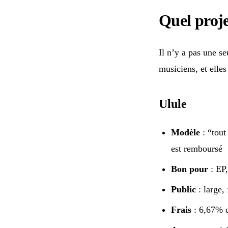
Quel proje
Il n’y a pas une s
musiciens, et elle
Ulule
Modèle
: “tout
est remboursé
Bon pour
: EP,
Public
: large,
Frais
: 6,67% d