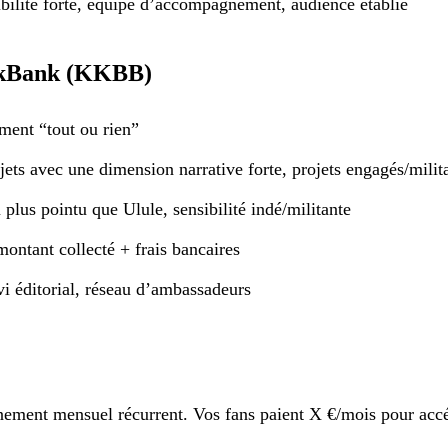
ibilité forte, équipe d’accompagnement, audience établie
nkBank (KKBB)
ment “tout ou rien”
jets avec une dimension narrative forte, projets engagés/milit
 plus pointu que Ulule, sensibilité indé/militante
ontant collecté + frais bancaires
vi éditorial, réseau d’ambassadeurs
ement mensuel récurrent. Vos fans paient X €/mois pour acc