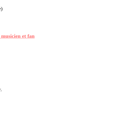
e)
 musicien et fan
.