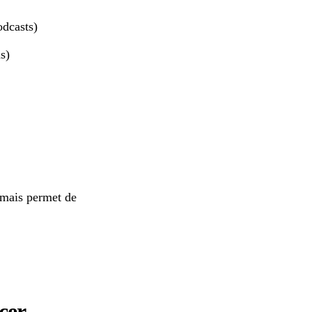
odcasts)
s)
 mais permet de
cer