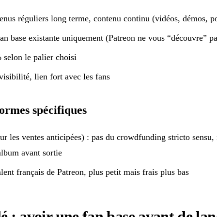
enus réguliers long terme, contenu continu (vidéos, démos, p
fan base existante uniquement (Patreon ne vous “découvre” pa
selon le palier choisi
visibilité, lien fort avec les fans
formes spécifiques
ur les ventes anticipées) : pas du crowdfunding stricto sensu,
album avant sortie
lent français de Patreon, plus petit mais frais plus bas
lé : avoir une fan base avant de lan