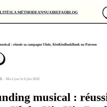
LITÉS
LA MÉTHODE
ANNUAIRE
FAQ
BLOG
usical : réussir sa campagne Ulule, KissKissBankBank ou Patreon
D.
· Mis à jour le 6 juin 2026
ding musical : réussi