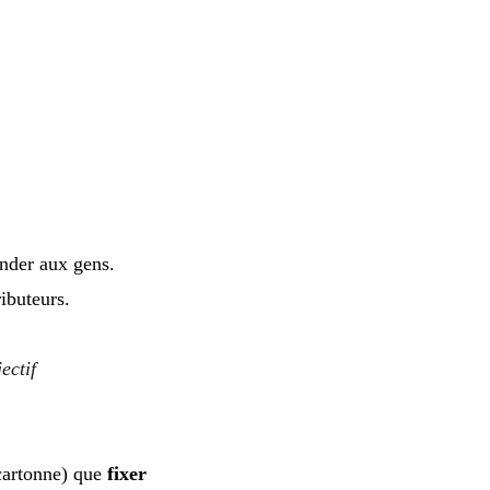
ander aux gens.
ibuteurs.
ectif
cartonne) que
fixer