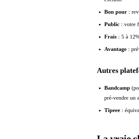
Bon pour
: rev
Public
: votre 
Frais
: 5 à 12% 
Avantage
: pré
Autres plate
Bandcamp
(po
pré-vendre un 
Tipeee
: équiva
La vraie c