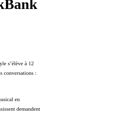
nkBank
yle s’élève à 12
s conversations :
usical en
ssissent demandent