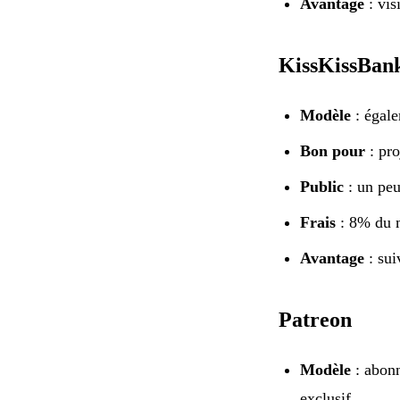
Avantage
: vis
KissKissBa
Modèle
: égale
Bon pour
: pro
Public
: un peu
Frais
: 8% du m
Avantage
: sui
Patreon
Modèle
: abonn
exclusif