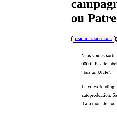
campagn
ou Patr
CARRIÈRE MUSICALE
Vous voulez sortir
000 €. Pas de labe
“fais un Ulule”.
Le crowdfunding, c
autoproduction. S
3 à 6 mois de boul