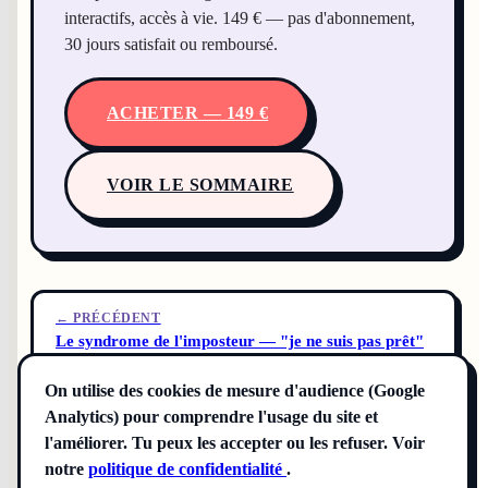
interactifs, accès à vie. 149 € — pas d'abonnement,
30 jours satisfait ou remboursé.
ACHETER — 149 €
VOIR LE SOMMAIRE
← PRÉCÉDENT
Le syndrome de l'imposteur — "je ne suis pas prêt"
On utilise des cookies de mesure d'audience (Google
Analytics) pour comprendre l'usage du site et
SUIVANT →
L'audit honnête — ton projet est-il bookable ?
l'améliorer. Tu peux les accepter ou les refuser. Voir
notre
politique de confidentialité
.