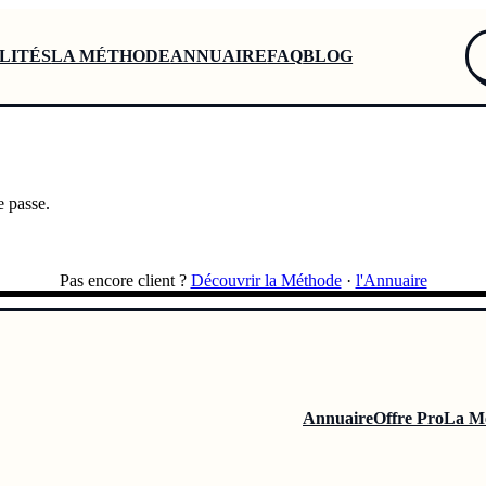
LITÉS
LA MÉTHODE
ANNUAIRE
FAQ
BLOG
e passe.
Pas encore client ?
Découvrir la Méthode
·
l'Annuaire
Annuaire
Offre Pro
La M