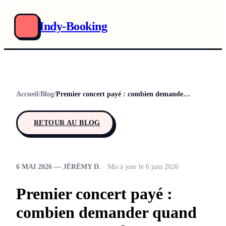
Indy-Booking
Accueil
/
Blog
/
Premier concert payé : combien demander quand on n'a aucune date
RETOUR AU BLOG
6 MAI 2026 — JÉRÉMY D.
· Mis à jour le 6 juin 2026
Premier concert payé :
combien demander quand