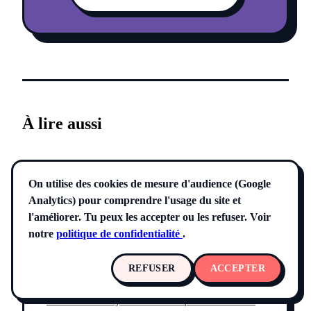
À lire aussi
On utilise des cookies de mesure d'audience (Google
Analytics) pour comprendre l'usage du site et
17 JUIN 2026
l'améliorer. Tu peux les accepter ou les refuser. Voir
Checklist jour de concert : la liste
notre
politique de confidentialité
.
complète pour ne rien oublier le
REFUSER
ACCEPTER
jour J
La checklist du jour de concert pour musiciens :