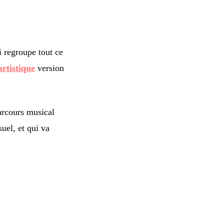
i regroupe tout ce
artistique
version
arcours musical
uel, et qui va