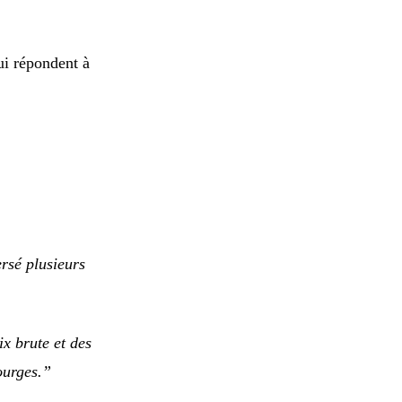
i répondent à
rsé plusieurs
x brute et des
ourges.”