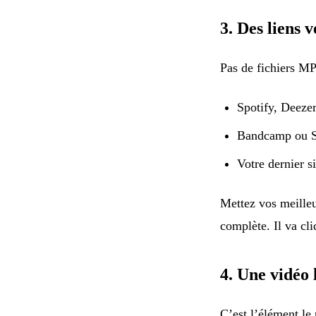
3. Des liens 
Pas de fichiers MP
Spotify, Deeze
Bandcamp ou 
Votre dernier s
Mettez vos meille
complète. Il va cli
4. Une vidéo 
C’est l’élément le