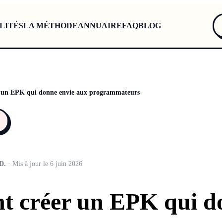
LITÉS
LA MÉTHODE
ANNUAIRE
FAQ
BLOG
un EPK qui donne envie aux programmateurs
D.
· Mis à jour le 6 juin 2026
 créer un EPK qui d