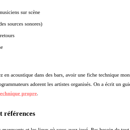
usiciens sur scène
 des sources sonores)
retours
ne
 en acoustique dans des bars, avoir une fiche technique mon
rogrammateurs adorent les artistes organisés. On a écrit un gu
technique propre
.
et références
s marquants et les lieux où vous avez joué. Pas besoin de tou