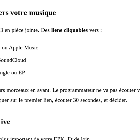
vers votre musique
3 en pièce jointe. Des
liens cliquables
vers :
r ou Apple Music
SoundCloud
ingle ou EP
urs morceaux en avant. Le programmateur ne va pas écouter v
quer sur le premier lien, écouter 30 secondes, et décider.
live
 plus important de votre EPK. Et de loin.