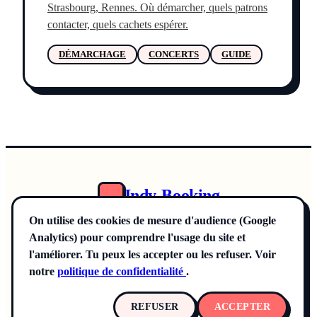
Strasbourg, Rennes. Où démarcher, quels patrons
contacter, quels cachets espérer.
DÉMARCHAGE
CONCERTS
GUIDE
Indy-Booking
Annuaire
On utilise des cookies de mesure d'audience (Google
Offre Pro
Analytics) pour comprendre l'usage du site et
La Méthode
Blog
l'améliorer. Tu peux les accepter ou les refuser. Voir
CGV
notre
politique de confidentialité
.
Mentions légales
Confidentialité
Contact
REFUSER
ACCEPTER